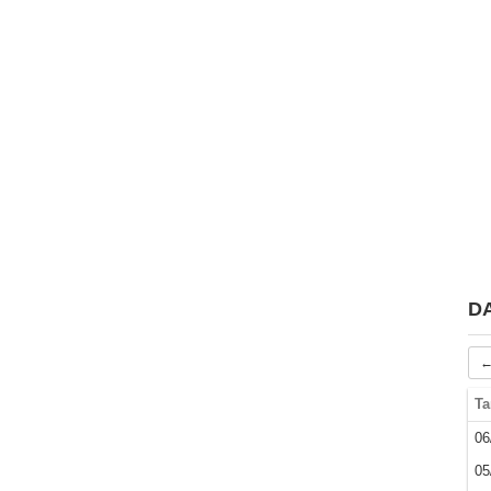
D
←
Ta
06
05