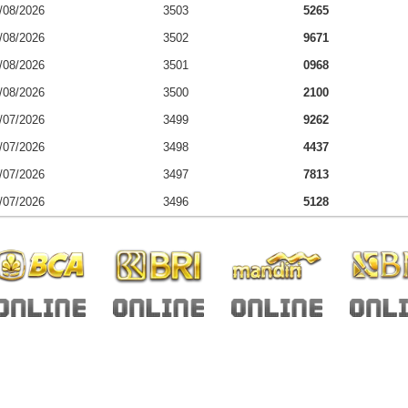
/08/2026
3503
5265
/08/2026
3502
9671
/08/2026
3501
0968
/08/2026
3500
2100
/07/2026
3499
9262
/07/2026
3498
4437
/07/2026
3497
7813
/07/2026
3496
5128