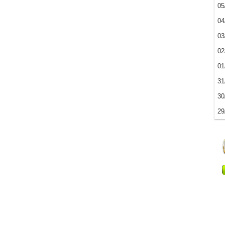
05
04
03
02
01
31
30
29