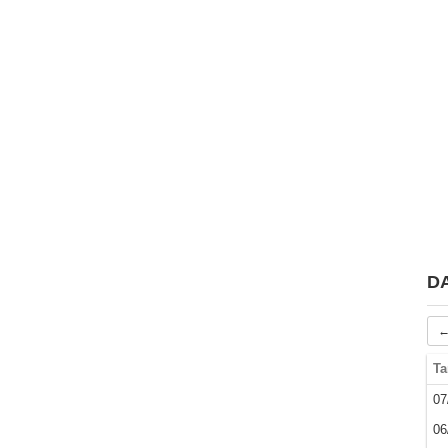
D
←
Ta
07
06