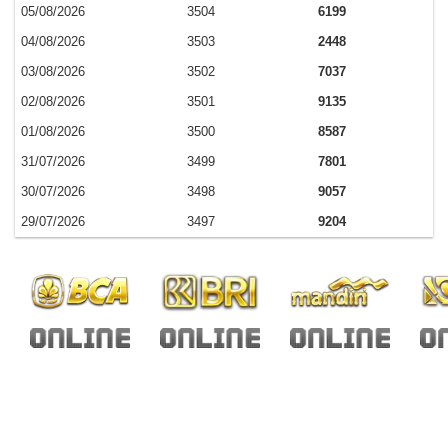
05/08/2026
3504
6199
04/08/2026
3503
2448
03/08/2026
3502
7037
02/08/2026
3501
9135
01/08/2026
3500
8587
31/07/2026
3499
7801
30/07/2026
3498
9057
29/07/2026
3497
9204