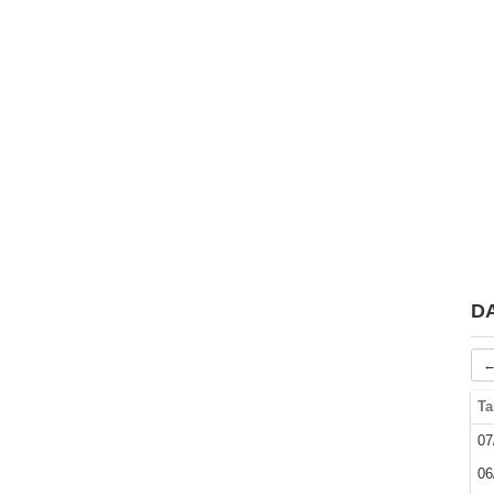
D
←
Ta
07
06