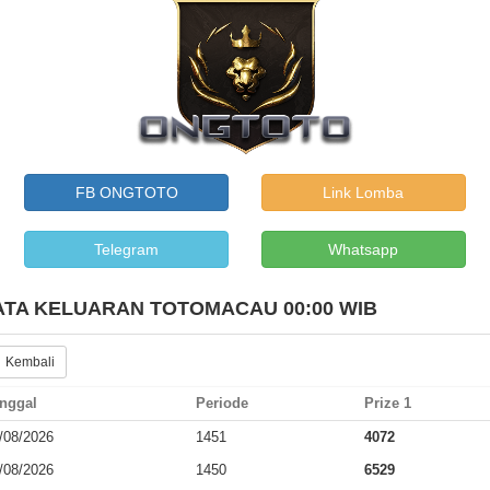
FB ONGTOTO
Link Lomba
Telegram
Whatsapp
ATA KELUARAN TOTOMACAU 00:00 WIB
 Kembali
nggal
Periode
Prize 1
/08/2026
1451
4072
/08/2026
1450
6529